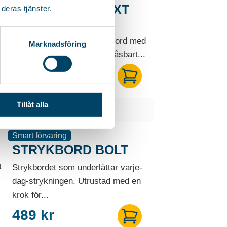
STRYKBORD NEXT
deras tjänster.
SPACE GREY
Tidlöst och praktiskt strykbord med
Marknadsföring
smidig höjdinställning och låsbart...
449
kr
Tillåt alla
Smart förvaring
STRYKBORD BOLT
t
Strykbordet som underlättar varje-
dag-strykningen. Utrustad med en
krok för...
489
kr