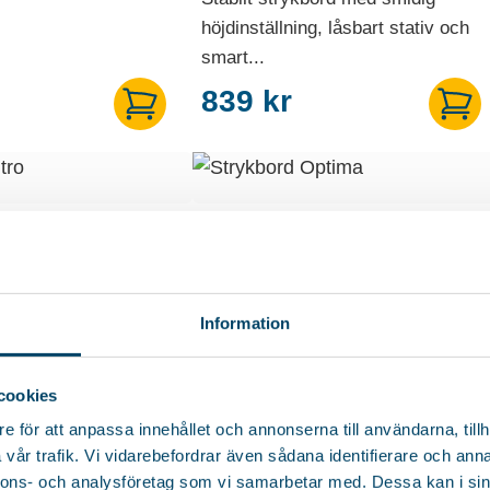
höjdinställning, låsbart stativ och
smart...
839
kr
ORD INTRO
STRYKBORD OPTIMA
ätt strykbord med
Strykbord med en praktisk hylla för
ällning och låsbart...
färdigstruken tvätt samt...
Information
cookies
e för att anpassa innehållet och annonserna till användarna, tillh
vår trafik. Vi vidarebefordrar även sådana identifierare och anna
Vår storsäljare
nnons- och analysföretag som vi samarbetar med. Dessa kan i sin