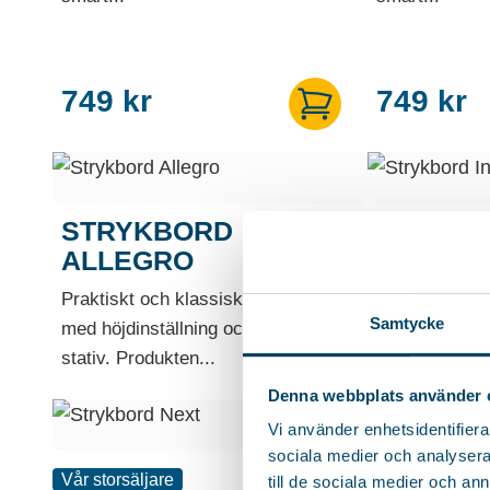
749
kr
749
kr
STRYKBORD
STRYKB
ALLEGRO
Smidigt och l
Praktiskt och klassiskt strykbord
smart höjdinst
Samtycke
med höjdinställning och låsbart
stativ. Produkten...
Denna webbplats använder 
Vi använder enhetsidentifierar
sociala medier och analysera 
Vår storsäljare
Vår storsäljare
till de sociala medier och a