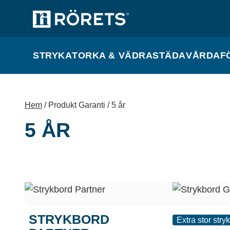
STRYKA
TORKA & VÄDRA
STÄDA
VÅRDA
F
Hem
/ Produkt Garanti / 5 år
5 ÅR
STRYKBORD
Extra stor stry