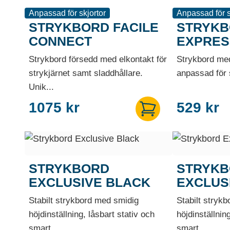
Anpassad för skjortor
Anpassad för s
STRYKBORD FACILE
STRYKB
CONNECT
EXPRES
Strykbord försedd med elkontakt för
Strykbord med
strykjärnet samt sladdhållare.
anpassad för s
Unik...
1075
kr
529
kr
STRYKBORD
STRYK
EXCLUSIVE BLACK
EXCLUS
Stabilt strykbord med smidig
Stabilt stryk
höjdinställning, låsbart stativ och
höjdinställnin
smart...
smart...