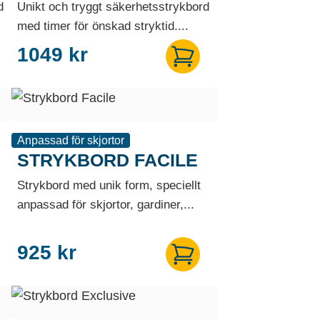
d
Unikt och tryggt säkerhetsstrykbord
med timer för önskad stryktid....
1049
kr
Anpassad för skjortor
STRYKBORD FACILE
Strykbord med unik form, speciellt
anpassad för skjortor, gardiner,...
925
kr