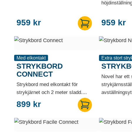
höjdinställning
959
kr
959
kr
Med elkontakt
Extra stort stry
STRYKBORD
STRYKB
CONNECT
Novel har ett
Strykbord med elkontakt för
strykjärnsstäl
strykjärnet och 2 meter sladd....
avställningsyt
899
kr