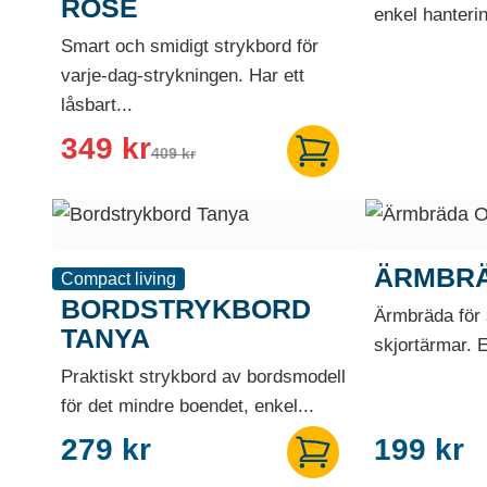
ROSÉ
enkel hanterin
Smart och smidigt strykbord för
varje-dag-strykningen. Har ett
låsbart...
Det
Det
349
kr
409
kr
ursprungliga
nuvarande
priset
priset
var:
är:
409 kr.
349 kr.
ÄRMBRÄ
Compact living
BORDSTRYKBORD
Ärmbräda för 
TANYA
skjortärmar. E
Praktiskt strykbord av bordsmodell
för det mindre boendet, enkel...
279
kr
199
kr