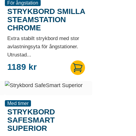
För ångstation
STRYKBORD SMILLA
STEAMSTATION
CHROME
Extra stabilt strykbord med stor
avlastningsyta för ångstationer.
Utrustad...
1189
kr
Med timer
STRYKBORD
SAFESMART
SUPERIOR