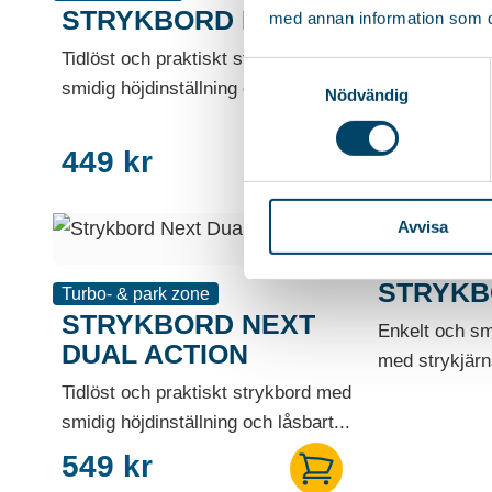
STRYKBORD NEXT
STRYKB
med annan information som du 
BLACK
Tidlöst och praktiskt strykbord med
Samtyckesval
smidig höjdinställning och låsbart...
Tidlöst och p
Nödvändig
smidig höjdins
449
kr
449
kr
Avvisa
STRYKB
Turbo- & park zone
STRYKBORD NEXT
Enkelt och smi
DUAL ACTION
med strykjärns
Tidlöst och praktiskt strykbord med
smidig höjdinställning och låsbart...
549
kr