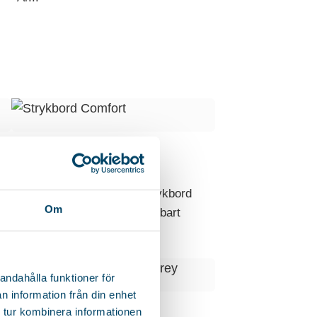
STRYKBORD
COMFORT
Praktiskt och klassiskt strykbord
Om
med höjdinställning och låsbart
stativ. Produkten...
andahålla funktioner för
n information från din enhet
Vår storsäljare
 tur kombinera informationen