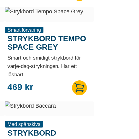
Smart förvaring
STRYKBORD TEMPO
SPACE GREY
Smart och smidigt strykbord för
varje-dag-strykningen. Har ett
låsbart...
469
kr
Med spånskiva
STRYKBORD