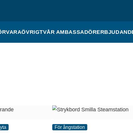
ÖRVARA
ÖVRIGT
VÅR AMBASSADÖR
ERBJUDAND
kyta
För ångstation