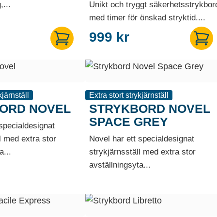
,...
Unikt och tryggt säkerhetsstrykbor
med timer för önskad stryktid....
999
kr
kjärnställ
Extra stort strykjärnställ
ORD NOVEL
STRYKBORD NOVEL
SPACE GREY
 specialdesignat
l med extra stor
Novel har ett specialdesignat
a...
strykjärnsställ med extra stor
avställningsyta...