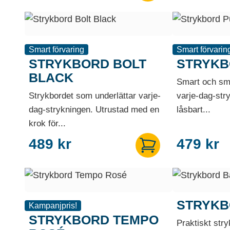
Smart förvaring
Smart förvarin
STRYKBORD BOLT
STRYKB
BLACK
Smart och smi
Strykbordet som underlättar varje-
varje-dag-str
dag-strykningen. Utrustad med en
låsbart...
krok för...
489
kr
479
kr
STRYKB
Kampanjpris!
STRYKBORD TEMPO
Praktiskt stry