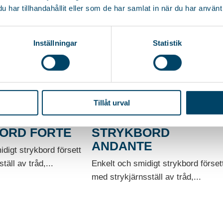
ORD NEXT
STRYKBORD NEXT
har tillhandahållit eller som de har samlat in när du har använt 
PEARL BEIGE
raktiskt strykbord med
Tidlöst och praktiskt strykbord med
Inställningar
Statistik
tällning och låsbart...
smidig höjdinställning och låsbart...
449
kr
Tillåt urval
ORD FORTE
STRYKBORD
ANDANTE
digt strykbord försett
täll av tråd,...
Enkelt och smidigt strykbord förset
med strykjärnsställ av tråd,...