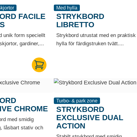
kjortor
Med hylla
ORD FACILE
STRYKBORD
S
LIBRETTO
 unik form speciellt
Strykbord utrustat med en praktisk
kjortor, gardiner,...
hylla för färdigstruken tvätt....
BORD
Turbo- & park zone
IVE CHROME
STRYKBORD
EXCLUSIVE DUAL
bord med smidig
ACTION
g, låsbart stativ och
Stabilt strykbord med smidig