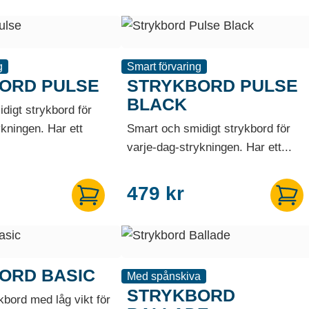
g
Smart förvaring
ORD PULSE
STRYKBORD PULSE
BLACK
digt strykbord för
ykningen. Har ett
Smart och smidigt strykbord för
varje-dag-strykningen. Har ett...
479
kr
ORD BASIC
Med spånskiva
STRYKBORD
kbord med låg vikt för