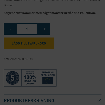
Rektangulära stålrör som ger stativet extra stabilitet och som även är
låsbart.
Strykbordet kommer med något mönster ur vår fina kollektion.
Strykbord
-
+
SafeSmart
Superior
mängd
LÄGG TILL I VARUKORG
Artikelnr:
2600-80140
PRODUKTBESKRIVNING