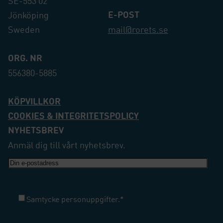
SE-553 02
E-POST
Jönköping
Sweden
mail@rorets.se
ORG. NR
556380-5885
KÖPVILLKOR
COOKIES & INTEGRITETSPOLICY
NYHETSBREV
Anmäl dig till vårt nyhetsbrev.
E-
post
Samtycke
*
Samtycke personuppgifter.
*