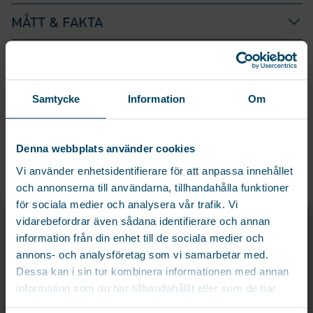
MÅTT & FAKTA
DU KANSKE OCKSÅ GILLAR…
Samtycke
Information
Om
För ångstation
STRYKBORD SMILLA
Denna webbplats använder cookies
STEAMSTATION
Vi använder enhetsidentifierare för att anpassa innehållet
Extra stabilt strykbord med stor
och annonserna till användarna, tillhandahålla funktioner
avlastningsyta för ångstationer.
för sociala medier och analysera vår trafik. Vi
Utrustad...
X
vidarebefordrar även sådana identifierare och annan
REGISTRERA DIG OCH FÅ 15% PÅ DIN
information från din enhet till de sociala medier och
FÖRSTA ORDER!
annons- och analysföretag som vi samarbetar med.
Med elkontakt
Registrera dig för att ta del av exklusiva erbjudanden och de senaste
Dessa kan i sin tur kombinera informationen med annan
STRYKBORD CONNECT
nyheterna före alla andra!
information som du har tillhandahållit eller som de har
Strykbord med elkontakt för
Namn
samlat in när du har använt deras tjänster.
strykjärnet och 2 meter sladd....