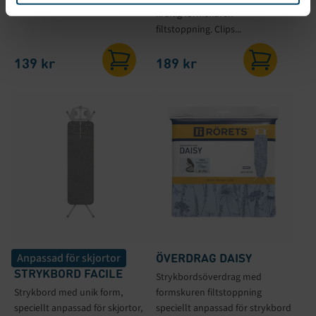
kraftig formskuren
filtstoppning. Clips...
139
kr
189
kr
ÖVERDRAG DAISY
Anpassad för skjortor
STRYKBORD FACILE
Strykbordsöverdrag med
Strykbord med unik form,
formskuren filtstoppning
speciellt anpassad för skjortor,
speciellt anpassad för strykbord