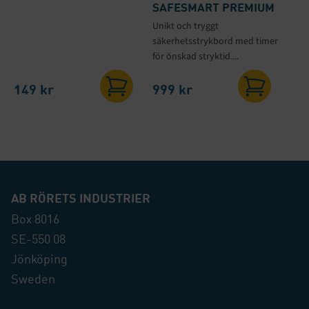
SAFESMART PREMIUM
Unikt och tryggt
säkerhetsstrykbord med timer
för önskad stryktid....
149
kr
999
kr
AB RÖRETS INDUSTRIER
Box 8016
SE-550 08
Jönköping
Sweden