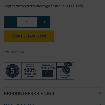
Strykbordet levereras med tygmönster Solid Cool Grey.
Strykbord
-
+
Facile
Connect
mängd
LÄGG TILL I VARUKORG
Artikelnr:
2345
PRODUKTBESKRIVNING