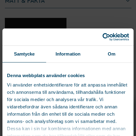
MÅTT & FAKTA
Samtycke
Information
Om
Denna webbplats använder cookies
DU KANSKE OCKSÅ GILLAR…
Vi använder enhetsidentifierare för att anpassa innehållet
och annonserna till användarna, tillhandahålla funktioner
för sociala medier och analysera vår trafik. Vi
X
vidarebefordrar även sådana identifierare och annan
REGISTRERA DIG OCH FÅ 15% PÅ DIN
information från din enhet till de sociala medier och
FÖRSTA ORDER!
annons- och analysföretag som vi samarbetar med.
Registrera dig för att ta del av exklusiva erbjudanden och de senaste
Dessa kan i sin tur kombinera informationen med annan
nyheterna före alla andra!
information som du har tillhandahållit eller som de har