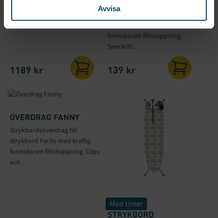
Strykbordsöverdrag med
avlastningsyta för ångstationer.
Avvisa
värmereflekterande
Utrustad...
metalliserad yta och
formskuren filtstoppning.
Speciellt...
1189
kr
139
kr
ÖVERDRAG FANNY
Strykbordsöverdrag till
strykbord Facile med kraftig
formskuren filtstoppning. Clips
och...
Med timer
STRYKBORD