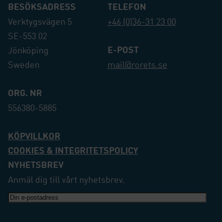
BESÖKSADRESS
TELEFON
Verktygsvägen 5
+46 (0)36-31 23 00
SE-553 02
E-POST
Jönköping
Sweden
mail@rorets.se
ORG. NR
556380-5885
KÖPVILLKOR
COOKIES & INTEGRITETSPOLICY
NYHETSBREV
Anmäl dig till vårt nyhetsbrev.
E-
post