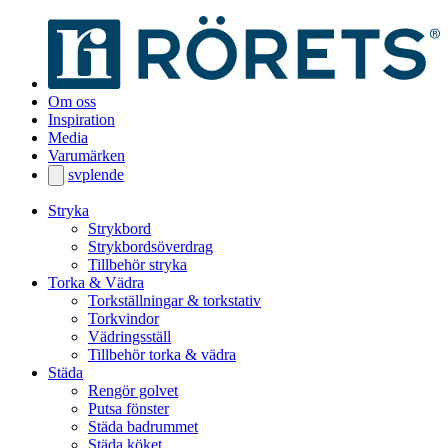
Om oss
Inspiration
Media
Varumärken
sv
pl
en
de
Stryka
Strykbord
Strykbordsöverdrag
Tillbehör stryka
Torka & Vädra
Torkställningar & torkstativ
Torkvindor
Vädringsställ
Tillbehör torka & vädra
Städa
Rengör golvet
Putsa fönster
Städa badrummet
Städa köket