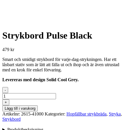
Strykbord Pulse Black
479
kr
Smart och smidigt strykbord för varje-dag-strykningen. Har ett
låsbart stativ som är lätt att fälla ut och ihop och är även utrustad
med en krok för enkel förvaring.
Levereras med design Solid Cool Grey.
-
Strykbord
Pulse
+
Black
Lägg till i varukorg
mängd
Artikelnr:
2615-41000
Kategorier:
Hopfällbar strykbräda
,
Stryka
,
Strykbord
Produktbeskrivning