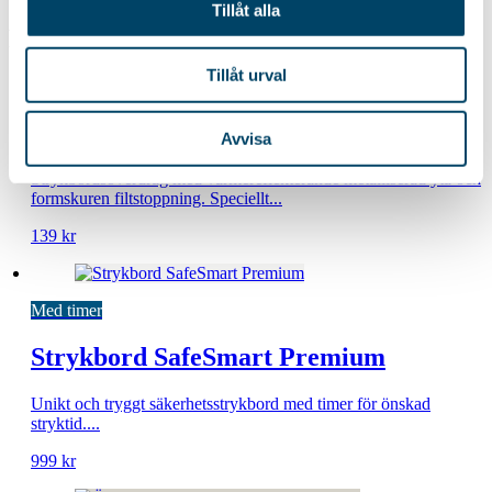
Tillåt alla
Relaterade produkter
Tillåt urval
Överdrag Peggy Metalliserad mönstrad
Avvisa
Strykbordsöverdrag med värmereflekterande metalliserad yta och
formskuren filtstoppning. Speciellt...
139
kr
Med timer
Strykbord SafeSmart Premium
Unikt och tryggt säkerhetsstrykbord med timer för önskad
stryktid....
999
kr