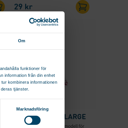
29
kr
X
Om
andahålla funktioner för
n information från din enhet
 tur kombinera informationen
deras tjänster.
Marknadsföring
FLASKBORSTE LARGE
Flaskborste av extra stor modell för