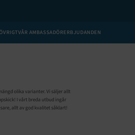
ÖVRIGT
VÅR AMBASSADÖR
ERBJUDANDEN
ngd olika varianter. Vi säljer allt
ppskick! I vårt breda utbud ingår
are, allt av god kvalitet såklart!