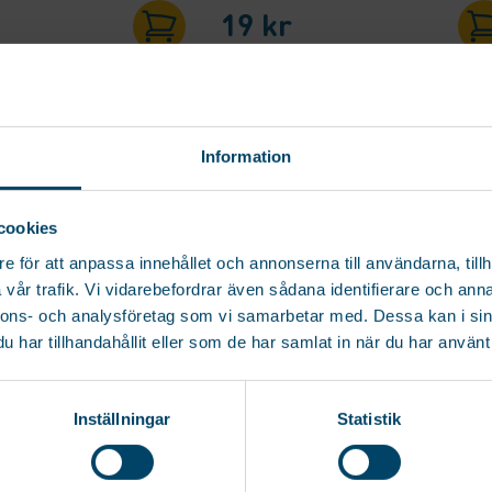
19
kr
EGISTRERA DIG OCH FÅ 15% PÅ
IN FÖRSTA ORDER!
Information
trera dig för att ta del av exklusiva erbjudanden och de senaste nyheterna före alla
cookies
a!
e för att anpassa innehållet och annonserna till användarna, tillh
mn
vår trafik. Vi vidarebefordrar även sådana identifierare och anna
nnons- och analysföretag som vi samarbetar med. Dessa kan i sin
il
*
har tillhandahållit eller som de har samlat in när du har använt 
Inställningar
Statistik
amtycke
*
Samtycke personuppgifter.
*
IC REFILL VIT
DISHMATIC REFILL
SVART 3-PACK