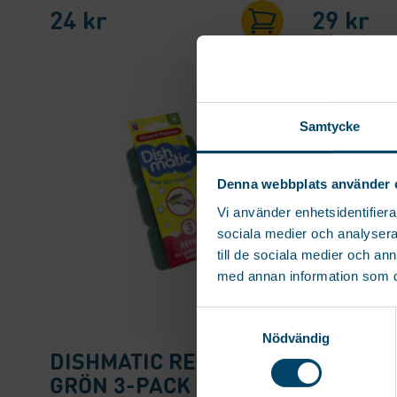
24
kr
29
kr
R
D
Samtycke
Regis
Denna webbplats använder 
andr
Vi använder enhetsidentifierar
Na
sociala medier och analysera 
till de sociala medier och a
Ema
med annan information som du 
Samtyckesval
Nödvändig
S
DISHMATIC REFILL
DISHMAT
GRÖN 3-PACK
3-PACK