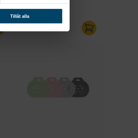
rengöring av större...
Tillåt alla
39
kr