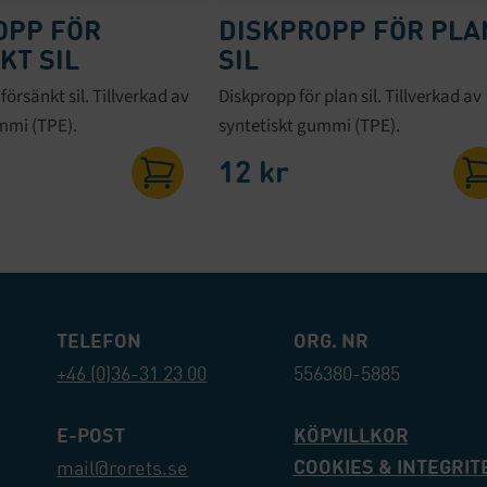
OPP FÖR
DISKPROPP FÖR PLA
KT SIL
SIL
försänkt sil. Tillverkad av
Diskpropp för plan sil. Tillverkad av
mmi (TPE).
syntetiskt gummi (TPE).
12
kr
TELEFON
ORG. NR
+46 (0)36-31 23 00
556380-5885
E-POST
KÖPVILLKOR
COOKIES & INTEGRIT
mail@rorets.se