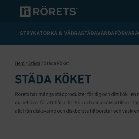
STRYKA
TORKA & VÄDRA
STÄDA
VÅRDA
FÖRVARA
Hem
/
Städa
/ Städa köket
STÄDA KÖKET
Rörets har många städprodukter för dig och ditt kök i en mä
du behöver för att hålla ditt kök och dina köksartiklar i to
allt från disksvamp och diskborste till borstar och vaskrens