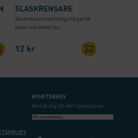
N
SLASKRENSARE
Slaskrensare med härliga färger till
köket som enkelt tar...
12
kr
NYHETSBREV
Anmäl dig till vårt nyhetsbrev.
E-
post
ETSPOLICY