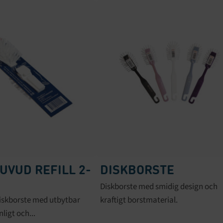
UVUD REFILL 2-
DISKBORSTE
Diskborste med smidig design och
r diskborste med utbytbar
kraftigt borstmaterial.
nligt och...