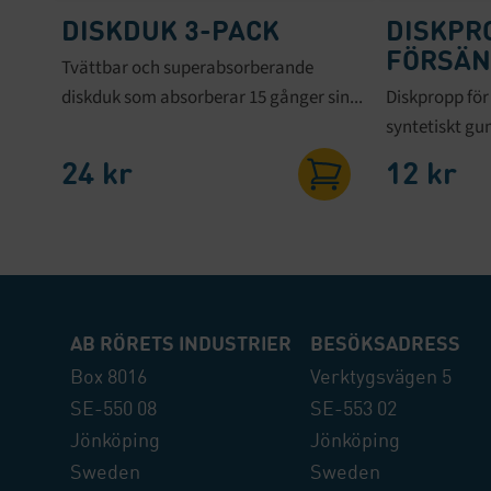
DISKDUK 3-PACK
DISKPR
FÖRSÄN
Tvättbar och superabsorberande
diskduk som absorberar 15 gånger sin...
Diskpropp för 
syntetiskt gu
24
kr
12
kr
AB RÖRETS INDUSTRIER
BESÖKSADRESS
Box 8016
Verktygsvägen 5
SE-550 08
SE-553 02
Jönköping
Jönköping
Sweden
Sweden