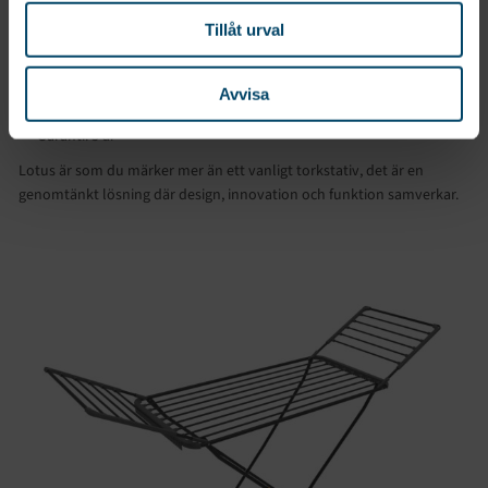
Rördimension: 16 mm
Tillåt urval
Mått: 55 x 178 x 89 cm
Avvisa
Vikt: 3,7 kg
Garanti: 5 år
Lotus är som du märker mer än ett vanligt torkstativ, det är en
genomtänkt lösning där design, innovation och funktion samverkar.