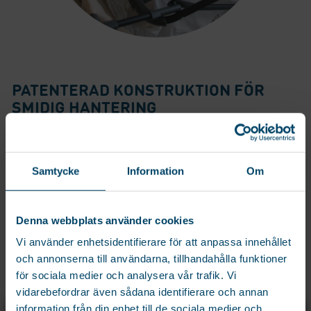
PATENTERAD KONSTRUKTION FÖR
SMIDIG HANTERING
Vår patenterade konstruktion gör att vingarna automatiskt låser sig i
infällt läge vilket gör stativet kompakt och enkelt att flytta eller
förvara.
Samtycke
Information
Om
Det tillsammans med en låsmekanism på benställning som låses i
utfällt läge för extra säkerhet och de stabila fötterna gör torkstativet
till en trygg och robust konstruktion även när stativet är fullt med
Denna webbplats använder cookies
tvätt eller ihopfällt och förvarat.
Vi använder enhetsidentifierare för att anpassa innehållet
SMART KAPACITET I VARJE DETALJ
och annonserna till användarna, tillhandahålla funktioner
Det som gör Lotus än mer unik bland vårt torkstativsortiment är de
för sociala medier och analysera vår trafik. Vi
smarta detaljerna. Funktioner som maximerar torkkapaciteten som
vidarebefordrar även sådana identifierare och annan
aldrig förr.
information från din enhet till de sociala medier och