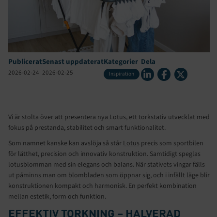
Publicerat
Senast uppdaterat
Kategorier
Dela
2026-02-24
2026-02-25
Inspiration
Vi är stolta över att presentera nya Lotus, ett torkstativ utvecklat med
fokus på prestanda, stabilitet och smart funktionalitet.
Som namnet kanske kan avslöja så står
Lotus
precis som sportbilen
för lätthet, precision och innovativ konstruktion. Samtidigt speglas
lotusblomman med sin elegans och balans. När stativets vingar fälls
ut påminns man om blombladen som öppnar sig, och i infällt läge blir
konstruktionen kompakt och harmonisk. En perfekt kombination
mellan estetik, form och funktion.
EFFEKTIV TORKNING – HALVERAD