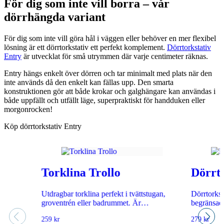
För dig som inte vill borra – vår
dörrhängda variant
För dig som inte vill göra hål i väggen eller behöver en mer flexibel
lösning är ett dörrtorkstativ ett perfekt komplement.
Dörrtorkstativ
Entry
är utvecklat för små utrymmen där varje centimeter räknas.
Entry hängs enkelt över dörren och tar minimalt med plats när den
inte används då den enkelt kan fällas upp. Den smarta
konstruktionen gör att både krokar och galghängare kan användas i
både uppfällt och utfällt läge, superpraktiskt för handduken eller
morgonrocken!
Köp dörrtorkstativ Entry
Torklina Trollo
Dörrto
Utdragbar torklina perfekt i tvättstugan,
Dörrtorkst
groventrén eller badrummet. Är…
begränsad
259
kr
279
kr