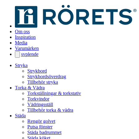
Om oss
Inspiration
Media
Varumärken
sv
pl
en
de
Stryka
Strykbord
Strykbordsöverdrag
Tillbehör stryka
Torka & Vädra
Torkställningar & torkstativ
Torkvindor
Vädringsställ
Tillbehör torka & vädra
Städa
Rengör golvet
Putsa fönster
Städa badrummet
Städa köket