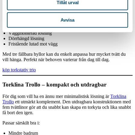
Tillåt urval
Torkstativ Trio – maximal flexibilitet
Vill du ha ännu fler användningsområden är
Torkstativ Trio
ett smart
Avvisa
alternativ. Den fungerar som:
Väggmonterad lösning
Dörrhängd lösning
Fristående lutad mot vägg
Med tre fällbara hyllor kan du enkelt anpassa hur mycket tvätt du
vill hänga. Perfekt när behoven varierar från dag till dag.
köp torkstativ trio
Torklina Trollo – kompakt och utdragbar
För dig som vill ha en ännu mer minimalistisk lösning är
Torklina
Trollo
ett utmärkt komplement. Den utdragbara konstruktionen med
fem tvättlinor gör att du snabbt kan skapa en torkyta och lika snabbt
få bort den igen.
Passar särskilt bra i:
Mindre badrum