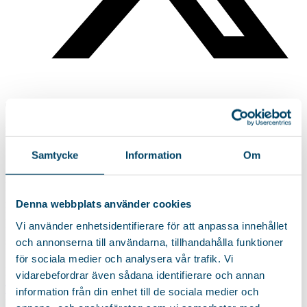
Torkställning vägg – smarta lösningar för
små utrymmen
Samtycke
Information
Om
Att optimera tvättutrymmet har aldrig varit viktigare, särskilt i
mindre hem, lägenheter eller tvättstugor där varje kvadratmeter
Denna webbplats använder cookies
räknas. Med en väggmonterad
torkställnin
g får du en praktisk
lösning som frigör golvyta samtidigt som du behåller full
Vi använder enhetsidentifierare för att anpassa innehållet
funktionalitet. Extra smart blir det med en vägghängd torkställning,
som enkelt kan fällas undan när den inte används.
och annonserna till användarna, tillhandahålla funktioner
för sociala medier och analysera vår trafik. Vi
I det här inlägget går vi igenom hur du kan använda moderna
vidarebefordrar även sådana identifierare och annan
torklösningar och varför våra produkter som
Torkställning Brix
,
Torkstativ Trio
och
Tvättlina Trollo
är perfekta alternativ för ett
information från din enhet till de sociala medier och
flexibelt hem.