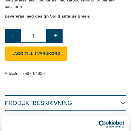
med sträckmetall. Monteras med kardborreband för perfekt
passform.
Levereras med design Solid antique green.
Överdrag
-
+
Drop
Stop
LÄGG TILL I VARUKORG
L
mängd
Artikelnr:
7597-04830
PRODUKTBESKRIVNING
MÅTT & FAKTA