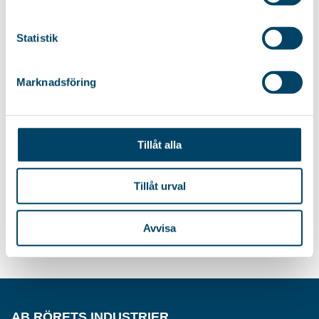
för önskad stryktid....
1049
kr
Statistik
Marknadsföring
STRYKBORD PARTNER
ÖVERDRAG GLORIA
Strykbordet som har allt!
Strykbordsöverdrag till
Integrerad elkontakt, extra
strykbord Grande med kraftig
Tillåt alla
hylla, rejält...
formskuren filtstoppning.
Clips...
Tillåt urval
189
kr
Avvisa
AB RÖRETS INDUSTRIER