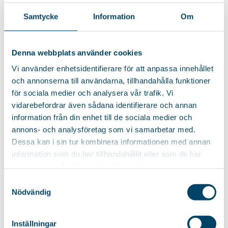
Samtycke
Information
Om
Denna webbplats använder cookies
Vi använder enhetsidentifierare för att anpassa innehållet
och annonserna till användarna, tillhandahålla funktioner
för sociala medier och analysera vår trafik. Vi
vidarebefordrar även sådana identifierare och annan
RELATERADE PRODUKTER
information från din enhet till de sociala medier och
annons- och analysföretag som vi samarbetar med.
Dessa kan i sin tur kombinera informationen med annan
Extra stor strykyta
information som du har tillhandahållit eller som de har
STRYKBORD GRANDE
Med timer
samlat in när du har använt deras tjänster.
STRYKBORD
Grande är det stabila och
Samtyckesval
SAFESMART
stadiga strykbordet med
Nödvändig
SUPERIOR
extra...
Unikt och tryggt
säkerhetsstrykbord med timer
Inställningar