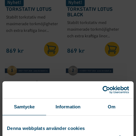
Nyhet!
Nyhet!
TORKSTATIV LOTUS
TORKSTATIV LOTUS
BLACK
Stabilt torkstativ med
Stabilt torkstativ med
maximerade torkmöjligheter
maximerade torkmöjligheter
och extra kraftiga linor...
och extra kraftiga linor...
869
kr
869
kr
Samtycke
Information
Om
Denna webbplats använder cookies
TORKVINDA WENDELA
TORKVINDA WILDA