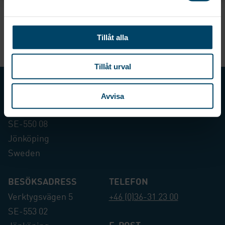
armad torkvinda helt i
aluminium. Försedd med
aluminium....
snäppfäste för...
999
kr
795
kr
Tillåt alla
Tillåt urval
AB RÖRETS INDUSTRIER
Avvisa
Box 8016
SE-550 08
Jönköping
Sweden
BESÖKSADRESS
TELEFON
Verktygsvägen 5
+46 (0)36-31 23 00
SE-553 02
E-POST