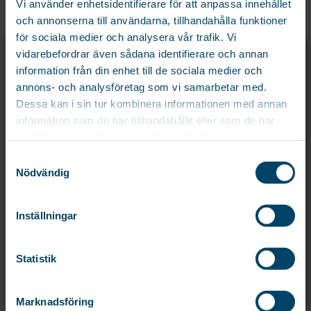
Vi använder enhetsidentifierare för att anpassa innehållet
Exklusivt höj- och sänkbar 4-
Robust 4-armad torkvinda i
och annonserna till användarna, tillhandahålla funktioner
armad torkvinda helt i
aluminium. Försedd med
för sociala medier och analysera vår trafik. Vi
aluminium....
snäppfäste för...
X
vidarebefordrar även sådana identifierare och annan
REGISTRERA DIG OCH FÅ 15% PÅ DIN
information från din enhet till de sociala medier och
FÖRSTA ORDER!
999
kr
795
kr
annons- och analysföretag som vi samarbetar med.
Registrera dig för att ta del av exklusiva erbjudanden och de senaste
Dessa kan i sin tur kombinera informationen med annan
nyheterna före alla andra!
information som du har tillhandahållit eller som de har
Namn
samlat in när du har använt deras tjänster.
Samtyckesval
Email
*
Nödvändig
Inställningar
Samtycke
*
Samtycke personuppgifter.
*
Statistik
TORKVINDA WENDELA
TORKVINDA WILDA
BLACK
BLACK
Exklusivt höj- och sänkbar 4-
Robust 4-armad torkvinda i
Marknadsföring