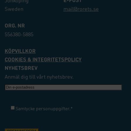
Jönköping
Sweden
mail@rorets.se
ORG. NR
556380-5885
KÖPVILLKOR
COOKIES & INTEGRITETSPOLICY
NYHETSBREV
Anmäl dig till vårt nyhetsbrev.
E-
post
Samtycke
*
Samtycke personuppgifter.
*