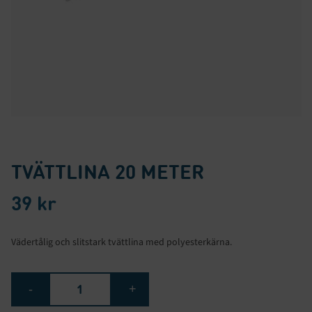
TVÄTTLINA 20 METER
39
kr
Vädertålig och slitstark tvättlina med polyesterkärna.
Tvättlina
-
+
20