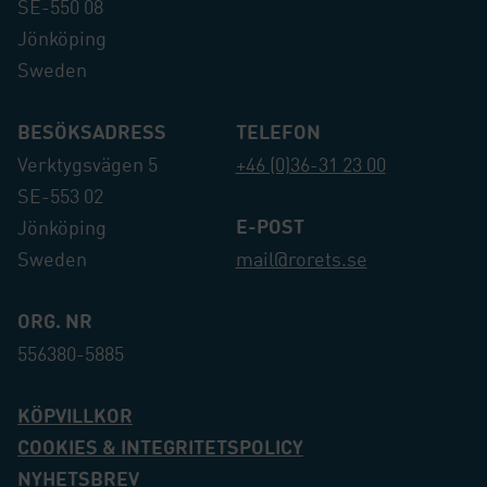
SE-550 08
Jönköping
Sweden
BESÖKSADRESS
TELEFON
Verktygsvägen 5
+46 (0)36-31 23 00
SE-553 02
E-POST
Jönköping
Sweden
mail@rorets.se
ORG. NR
556380-5885
KÖPVILLKOR
COOKIES & INTEGRITETSPOLICY
NYHETSBREV