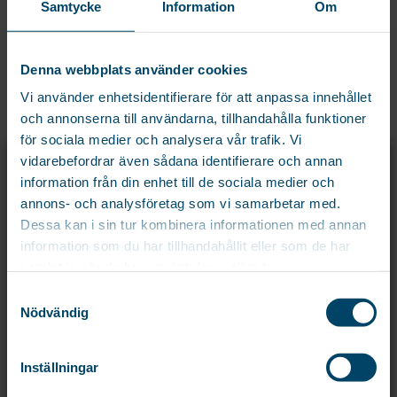
Samtycke
Information
Om
Denna webbplats använder cookies
Vi använder enhetsidentifierare för att anpassa innehållet
och annonserna till användarna, tillhandahålla funktioner
för sociala medier och analysera vår trafik. Vi
TVÄTTLINA 60 METER
TVÄTTLINA 60 METER
X
MED BUSSNINGAR
vidarebefordrar även sådana identifierare och annan
REGISTRERA DIG OCH FÅ 15% PÅ DIN
Vädertålig och slitstark tvättlina
information från din enhet till de sociala medier och
FÖRSTA ORDER!
Vädertålig och slitstark tvättlina
med Polypropenkärna.
annons- och analysföretag som vi samarbetar med.
med polyesterkärna.
Registrera dig för att ta del av exklusiva erbjudanden och de senaste
Bussningar medföljer.
Dessa kan i sin tur kombinera informationen med annan
69
kr
nyheterna före alla andra!
information som du har tillhandahållit eller som de har
Namn
samlat in när du har använt deras tjänster.
Samtyckesval
Email
*
Nödvändig
RELATERADE PRODUKTER
Inställningar
Samtycke
*
Samtycke personuppgifter.
*