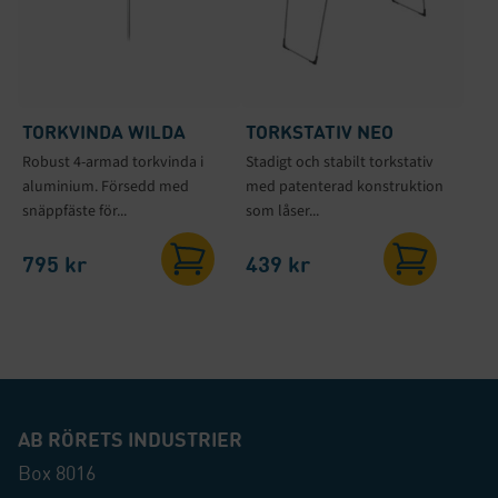
TORKVINDA WILDA
TORKSTATIV NEO
Robust 4-armad torkvinda i
Stadigt och stabilt torkstativ
aluminium. Försedd med
med patenterad konstruktion
snäppfäste för...
som låser...
795
kr
439
kr
AB RÖRETS INDUSTRIER
Box 8016