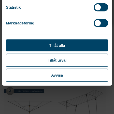
Statistik
Marknadsföring
KLÄDNYPA PLAST 24-
TORKSTATIV UNIVERSAL
Tillåt alla
PACK
Torkstativ för balkong, element,
klädnypa i plast med
badkar och olika räcken.
Tillåt urval
galvaniserad fjäder. 24-pack.
Inställbart...
29
kr
189
kr
Avvisa