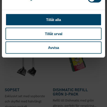
LEVANG MJUK
VISKOSMOPP REFILL
Mjuk levang utmärkt för golv,
Refill till din Viskosmopp som är
väggar och tak vid...
idealisk för trä-...
Tillåt alla
39
kr
Tillåt urval
Avvisa
SOPSET
DISHMATIC REFILL
GRÖN 3-PACK
Exklusivt set med sopborste
Refill till Dishmatic med grön
och skyffel med halvlångt
abrasiv, perfekt för rengöring...
aluminiumskaft...