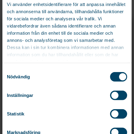
Vi använder enhetsidentifierare för att anpassa innehållet
och annonserna till användarna, tillhandahålla funktioner
för sociala medier och analysera vår trafik. Vi
X
vidarebefordrar även sådana identifierare och annan
REGISTRERA DIG OCH FÅ 15% PÅ DIN
information från din enhet till de sociala medier och
FÖRSTA ORDER!
annons- och analysföretag som vi samarbetar med.
Registrera dig för att ta del av exklusiva erbjudanden och de senaste
Dessa kan i sin tur kombinera informationen med annan
nyheterna före alla andra!
information som du har tillhandahållit eller som de har
RELATERADE PRODUKTER
Namn
samlat in när du har använt deras tjänster.
Samtyckesval
Email
*
Nödvändig
Inställningar
Samtycke
*
Samtycke personuppgifter.
*
Statistik
Marknadsföring