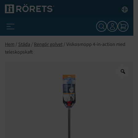
Hem
/
Städa
/
Rengör golvet
/ Viskosmopp 4-in-action med
teleskopskaft