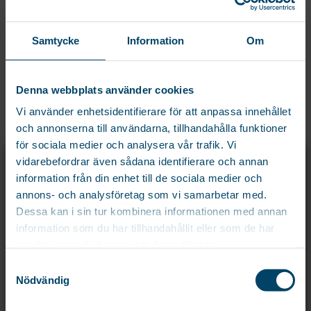
Samtycke
Information
Om
DU KANSKE OCKSÅ GILLAR…
Denna webbplats använder cookies
HÅRFÅNGARE
Vi använder enhetsidentifierare för att anpassa innehållet
och annonserna till användarna, tillhandahålla funktioner
Hårfångare för handfat,
för sociala medier och analysera vår trafik. Vi
duschkabin och badkar.
X
vidarebefordrar även sådana identifierare och annan
REGISTRERA DIG OCH FÅ 15% PÅ DIN
95
kr
information från din enhet till de sociala medier och
FÖRSTA ORDER!
annons- och analysföretag som vi samarbetar med.
Registrera dig för att ta del av exklusiva erbjudanden och de senaste
Dessa kan i sin tur kombinera informationen med annan
nyheterna före alla andra!
information som du har tillhandahållit eller som de har
Namn
RELATERADE PRODUKTER
samlat in när du har använt deras tjänster.
Samtyckesval
Email
*
Nödvändig
HANDDUKSSTÅNG 50 CM
Kampanjpris!