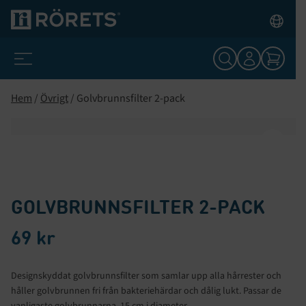
Hem
/
Övrigt
/ Golvbrunnsfilter 2-pack
GOLVBRUNNSFILTER 2-PACK
69
kr
Designskyddat golvbrunnsfilter som samlar upp alla hårrester och
håller golvbrunnen fri från bakteriehärdar och dålig lukt. Passar de