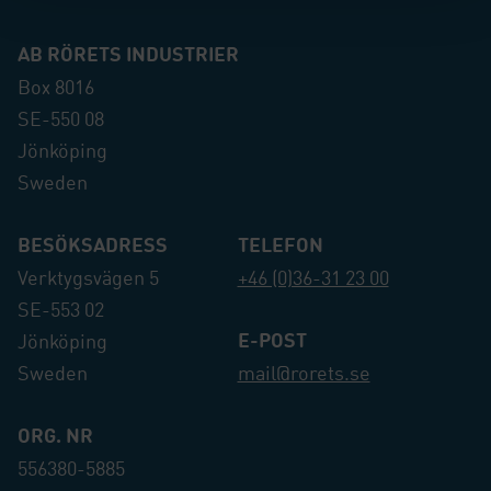
AB RÖRETS INDUSTRIER
Box 8016
SE-550 08
Jönköping
Sweden
BESÖKSADRESS
TELEFON
Verktygsvägen 5
+46 (0)36-31 23 00
SE-553 02
E-POST
Jönköping
Sweden
mail@rorets.se
ORG. NR
556380-5885