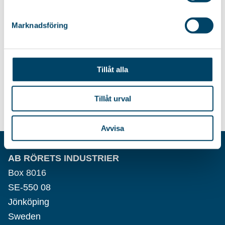
Marknadsföring
HÅRFÅNGARE
PÅSE TVÄTTLOTTA
Hårfångare för handfat,
Tvättpåse till din TvättLotta.
duschkabin och badkar.
Tillåt alla
95
kr
99
kr
Tillåt urval
Avvisa
AB RÖRETS INDUSTRIER
Box 8016
SE-550 08
Jönköping
Sweden