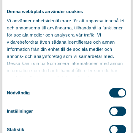
superabsorberande diskduk
som absorberar 15 gånger
Denna webbplats använder cookies
sin...
Vi använder enhetsidentifierare för att anpassa innehållet
och annonserna till användarna, tillhandahålla funktioner
24
kr
för sociala medier och analysera vår trafik. Vi
vidarebefordrar även sådana identifierare och annan
information från din enhet till de sociala medier och
annons- och analysföretag som vi samarbetar med.
RELATERADE PRODUKTER
Dessa kan i sin tur kombinera informationen med annan
information som du har tillhandahållit eller som de har
samlat in när du har använt deras tjänster.
TVÄTTLOTTA
GOLVBRUNNSFILTER
2-PACK
Samtyckesval
Stabil och smidig tvättkorg
Nödvändig
Designskyddat
som underlättar hanteringen
golvbrunnsfilter som samlar
av tvätten....
upp alla hårrester och håller...
Inställningar
319
kr
69
kr
Statistik