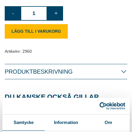
Dukhållare
-
+
mängd
LÄGG TILL I VARUKORG
Artikelnr:
2960
PRODUKTBESKRIVNING
DU KANSKE OCKSÅ GILLAR…
DISKDUK 3-PACK
Samtycke
Information
Om
Tvättbar och