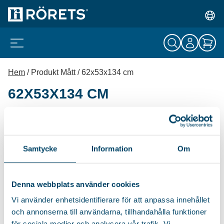
Hem
/ Produkt Mått / 62x53x134 cm
62X53X134 CM
Kampanjpris!
RISE BASIC
Samtycke
Information
Om
Den lite enklare versionen av
Rise med smidig pop-up-
Denna webbplats använder cookies
funktion...
Vi använder enhetsidentifierare för att anpassa innehållet
Det
Det
279
kr
479
kr
och annonserna till användarna, tillhandahålla funktioner
ursprungliga
nuvarande
för sociala medier och analysera vår trafik. Vi
priset
priset