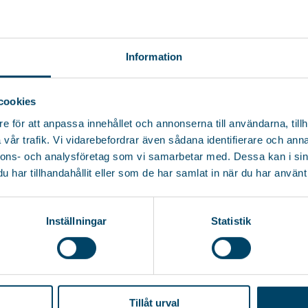
A BLACK
- och sänkbar 4-armad
 i aluminium....
Information
cookies
e för att anpassa innehållet och annonserna till användarna, tillh
vår trafik. Vi vidarebefordrar även sådana identifierare och anna
nnons- och analysföretag som vi samarbetar med. Dessa kan i sin
har tillhandahållit eller som de har samlat in när du har använt 
TELEFON
ORG. NR
+46 (0)36-31 23 00
556380-5885
Inställningar
Statistik
E-POST
KÖPVILLKOR
mail@rorets.se
COOKIES & INTEGR
Tillåt urval