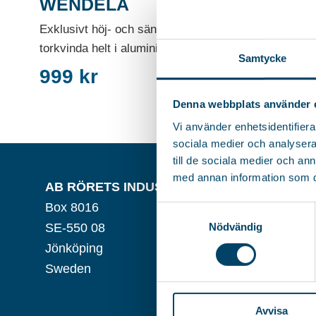
WENDELA
WENDEL
Exklusivt höj- och sänkbar 4-armad
Exklusivt höj
torkvinda helt i aluminium....
torkvinda helt
Samtycke
999
kr
999
kr
Denna webbplats använder 
Vi använder enhetsidentifierar
sociala medier och analysera 
till de sociala medier och a
med annan information som du 
AB RÖRETS INDUSTRIER
BESÖKSADRESS
Box 8016
Verktygsvägen 5
Samtyckesval
Nödvändig
SE-550 08
SE-553 02
Jönköping
Jönköping
Sweden
Sweden
Avvisa