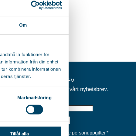
Om
andahålla funktioner för
n information från din enhet
 tur kombinera informationen
deras tjänster.
NYHETSBREV
Anmäl dig till vårt nyhetsbrev.
Marknadsföring
E-post
ITETSPOLICY
Samtycke
*
Samtycke personuppgifter.
*
Tillåt alla