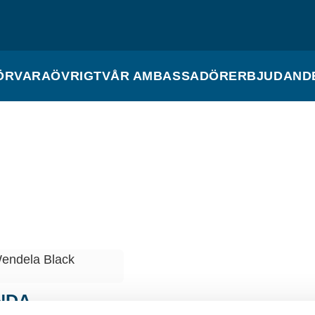
ÖRVARA
ÖVRIGT
VÅR AMBASSADÖR
ERBJUDAND
NDA