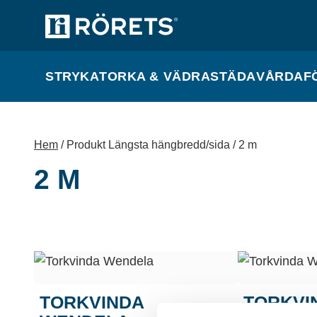
STRYKA
TORKA & VÄDRA
STÄDA
VÅRDA
F
Hem
/ Produkt Längsta hängbredd/sida / 2 m
2 M
TORKVINDA
TORKVI