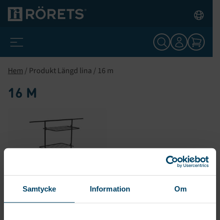
Hem
/ Produkt Längd lina / 16 m
16 M
Samtycke
Information
Om