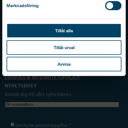
Verktygsvägen 5
+46 (0)36-31 23 00
Marknadsföring
SE-553 02
E-POST
Jönköping
Sweden
mail@rorets.se
Tillåt alla
ORG. NR
Tillåt urval
556380-5885
Avvisa
KÖPVILLKOR
COOKIES & INTEGRITETSPOLICY
NYHETSBREV
Anmäl dig till vårt nyhetsbrev.
E-
post
Samtycke
*
Samtycke personuppgifter.
*