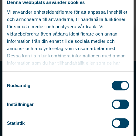
TORKSTATIV TRIPLE+
Denna webbplats använder cookies
BLACK
Vi använder enhetsidentifierare för att anpassa innehållet
Stabilt och flexibelt torkstativ
och annonserna till användarna, tillhandahålla funktioner
med tre separata utfällbara
för sociala medier och analysera vår trafik. Vi
hyllor....
X
vidarebefordrar även sådana identifierare och annan
REGISTRERA DIG OCH FÅ 15% PÅ DIN
information från din enhet till de sociala medier och
FÖRSTA ORDER!
879
kr
annons- och analysföretag som vi samarbetar med.
Registrera dig för att ta del av exklusiva erbjudanden och de senaste
Dessa kan i sin tur kombinera informationen med annan
nyheterna före alla andra!
information som du har tillhandahållit eller som de har
Namn
samlat in när du har använt deras tjänster.
AB RÖRETS INDUSTRIER
Samtyckesval
Email
*
Box 8016
Nödvändig
SE-550 08
Jönköping
Inställningar
Sweden
Samtycke
*
Samtycke personuppgifter.
*
Statistik
BESÖKSADRESS
TELEFON