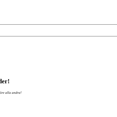
der!
före alla andra!