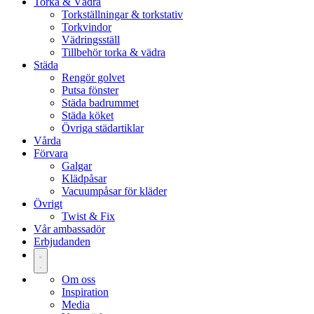
Torka & Vädra
Torkställningar & torkstativ
Torkvindor
Vädringsställ
Tillbehör torka & vädra
Städa
Rengör golvet
Putsa fönster
Städa badrummet
Städa köket
Övriga städartiklar
Vårda
Förvara
Galgar
Klädpåsar
Vacuumpåsar för kläder
Övrigt
Twist & Fix
Vår ambassadör
Erbjudanden
Om oss
Inspiration
Media