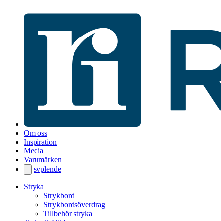
Om oss
Inspiration
Media
Varumärken
sv
pl
en
de
Stryka
Strykbord
Strykbordsöverdrag
Tillbehör stryka