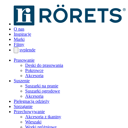
O nas
Inspiracje
Marki
Filmy
sv
pl
en
de
Prasowanie
Deski do prasowania
Pokrowce
Akcesoria
Suszenie
Suszarki na pranie
Suszarki ogrodowe
Akcesoria
Pielęgnacja odzieży
Sprzątanie
Przechowywanie
Akcesoria z tkaniny
Wieszaki
Worki próżniowe